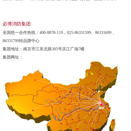
必博消防集团
全国统一合作热线：400-8878-119，025-86331599、86331699 、
86331799转品牌中心
集团地址：南京市江东北路305号滨江广场7楼
集团网址：