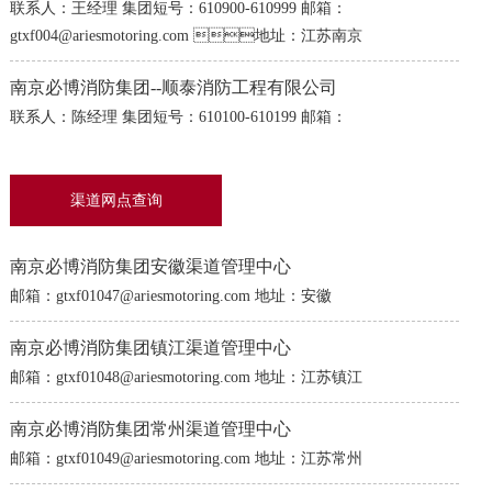
联系人：王经理 集团短号：610900-610999 邮箱： 
gtxf004@ariesmotoring.com 地址：江苏南京
南京必博消防集团--顺泰消防工程有限公司
联系人：陈经理 集团短号：610100-610199 邮箱： 
gtxf008@ariesmotoring.com 地址：江苏南京
南京必博消防集团--勇泰消防工程有限公司
渠道网点查询
联系人：陈经理 集团短号：612400-612499 邮箱：
gtxf055@ariesmotoring.com 地址：江苏徐州
南京必博消防集团安徽渠道管理中心
邮箱：gtxf01047@ariesmotoring.com 地址：安徽
南京必博消防集团--常州嘉泰消防工程有限公司
联系人：于经理 集团短号：611600-611699 邮箱 ：
南京必博消防集团镇江渠道管理中心
gtxf009@ariesmotoring.com 地址：江苏常州
邮箱：gtxf01048@ariesmotoring.com 地址：江苏镇江
南京必博消防集团--常州鼎泰消防工程有限公司
南京必博消防集团常州渠道管理中心
联系人：沈经理 集团短号：611700-611799 邮箱 ：
邮箱：gtxf01049@ariesmotoring.com 地址：江苏常州
gtxf010@ariesmotoring.com 地址：江苏常州