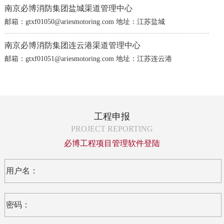
南京必博消防集团盐城渠道管理中心
南京必博消防集团--盐城雨润消防工程有限公司
邮箱：gtxf01050@ariesmotoring.com 地址：江苏盐城
联系人：高经理 集团短号：612500-612599 邮箱  ：
gtxf001@ariesmotoring.com 地址：江苏盐城
南京必博消防集团连云港渠道管理中心
邮箱：gtxf01051@ariesmotoring.com 地址：江苏连云港
南京必博消防集团--盐城民泰消防工程有限公司
联系人：孙经理 集团短号：612700-612799 邮箱 ：
南京必博消防集团宿迁渠道管理中心
gtxf002@ariesmotoring.com 地址：江苏盐城
邮箱：gtxf01052@ariesmotoring.com 地址：江苏宿迁
南京必博消防集团--宿迁瑞祥消防工程有限公司
工程申报
南京必博消防集团徐州渠道管理中心
联系人：曽经理 集团短号：613400-613499 邮箱 ：
PROJECT REPORTING
邮箱：gtxf01053@ariesmotoring.com 地址：江苏徐州
gtxf012@ariesmotoring.com 地址：
必博工程项目管理软件登陆
江苏沭阳
南京必博消防集团无锡渠道管理中心
邮箱：gtxf01054@ariesmotoring.com 地址：江苏无锡
用户名：
南京必博消防集团--巨冉消防工程有限公司
联系人：蒋经理 集团短号：610400-610499 邮箱：
南京必博消防集团苏州渠道管理中心
gtxf007@ariesmotoring.com 地址：南江苏京
密码：
邮箱：gtxf01055@ariesmotoring.com 地址：江苏苏州