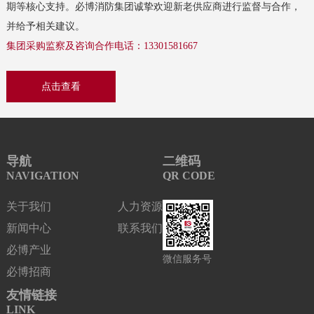
南京必博消防集团蚌埠渠道管理中心
期等核心支持。必博消防集团诚挚欢迎新老供应商进行监督与合作，
gtxf035@ariesmotoring.com 地址：江西瑞昌
邮箱：gtxf01075@ariesmotoring.com 地址：安徽蚌埠
并给予相关建议。
集团采购监察及咨询合作电话：13301581667
南京必博消防集团--无锡涔宇消防工程有限公司
南京必博消防集团徐州渠道管理中心
联系人：杜经理 集团短号：612000-612099 邮箱  ：
邮箱：gtxf01076@ariesmotoring.com 地址：江苏徐州
gtxf036@ariesmotoring.com 地址：江苏江阴
点击查看
南京必博消防集团长沙渠道管理中心
南京必博消防集团--西安消防工程有限公司
邮箱：gtxf01077@ariesmotoring.com 地址：湖南长沙
联系人：王经理 集团短号：615300-615399 邮箱：
gtxf037@ariesmotoring.com 地址：陕西西安
南京必博消防集团连云港渠道管理中心
导航
二维码
邮箱：gtxf01078@ariesmotoring.com 地址：江苏连云港
NAVIGATION
QR CODE
南京必博消防集团--玄武消防工程有限公司
联系人：王经理 集团短号：610500-610599 邮箱：
关于我们
人力资源
南京必博消防集团福州渠道管理中心
gtxf042@ariesmotoring.com 地址：江苏南京
邮箱：gtxf01079@ariesmotoring.com 地址：福建福州
新闻中心
联系我们
必博产业
南京必博消防集团--天军消防工程有限公司
南京必博消防集团杭州渠道管理中心
微信服务号
必博招商
联系人：郑经理 集团短号：611100-611199 邮箱：
邮箱：gtxf01080@ariesmotoring.com 地址：浙江杭州
gtxf044@ariesmotoring.com 地址：江苏南京
友情链接
LINK
南京必博消防集团盐城渠道管理中心