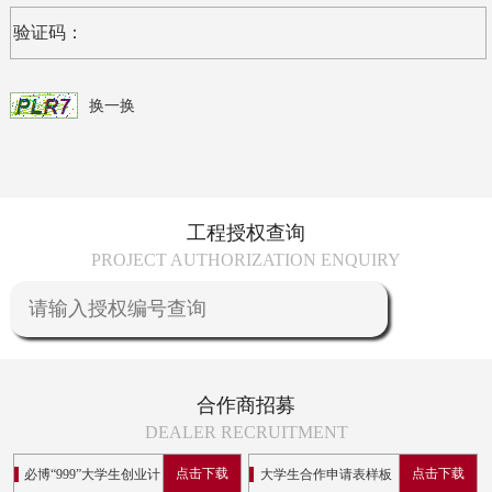
南京必博消防集团--盐城响水消防工程有限公司
南京必博消防集团淮安渠道管理中心
联系人：汪经理 集团短号：612800-612899 邮箱 ：
验证码：
邮箱：gtxf01056@ariesmotoring.com 地址：江苏淮安
gtxf003@ariesmotoring.com 地址：盐城响水
南京必博消防集团扬州渠道管理中心
换一换
南京必博消防集团--合肥消防工程有限公司
邮箱：gtxf01057@ariesmotoring.com 地址：江苏扬州
联系人：周经理 集团短号：614000-614099 邮箱： 
gtxf017@ariesmotoring.com 地址：安徽合肥
南京必博消防集团泰州渠道管理中心
邮箱：gtxf01058@ariesmotoring.com 地址：江苏泰州
南京必博消防集团--合肥众智消防工程有限公司
工程授权查询
联系人：孙经理 集团短号：613900-613999 邮箱 ：
南京必博消防集团南通渠道管理中心
PROJECT AUTHORIZATION ENQUIRY
gtxf016@ariesmotoring.com 地址：安徽
邮箱：gtxf01059@ariesmotoring.com 地址：江苏南通
合肥
南京必博消防集团新乡渠道管理中心
南京必博消防集团--宿州吴泰消防工程有限公司
邮箱：gtxf01060@ariesmotoring.com 地址：河南新乡
联系人：吴经理 集团短号：614400-614499 邮箱 ：
合作商招募
gtxf018@ariesmotoring.com 地址：安徽宿州
南京必博消防集团阜阳渠道管理中心
DEALER RECRUITMENT
邮箱：gtxf01061@ariesmotoring.com 地址：安徽阜阳
南京必博消防集团--石家庄消防工程有限公司
点击下载
点击下载
必博“999”大学生创业计
大学生合作申请表样板