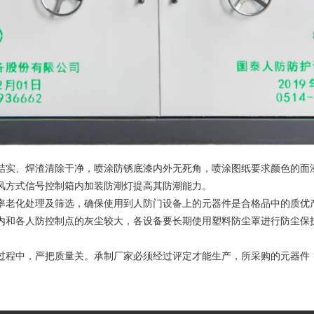
实、焊渣清除干净，喷涂防锈底漆内外无死角，喷涂图纸要求颜色的面漆、
通风方式信号控制箱内加装防潮灯提高其防潮能力。
、功率老化处理及筛选，确保使用到人防门设备上的元器件是合格品中的质
制室内和各人防控制点的灰尘较大，各设备要长期使用塑料防尘罩进
加工生产过程中，严把质量关。承制厂家必须经过评定才能生产，所采购的