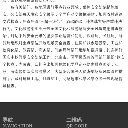
次，营救疏散被困群众2510人。
各有关部门、各地区紧盯重点行业领域，狠抓安全防范措施落
实。公安部每天发布安全警示，全面启动交警执法站，加强农村道路
交通检查，严查严管“三超一疲劳”、酒驾醉驾、违章载客等严重违法
行为。文化旅游部组织开展全国文化和旅游场所安全风险隐患排查整
治，对达不到安全要求的坚决停止运营和使用。铁路局、民航局、能
源局组织对重点部位开展现场安全督查，住房和城乡建设部、工业和
信息化部、教育部、商务部、气象局等部门继续加强调度，扎实抓好
国庆中秋假期安全防范工作。北京市、区两级应急管理部门组织4轮安
全检查；内蒙古、四川突出加强危险化学品企业隐患排查整治；江
苏、海南督促落实旅游景区、大型综合体等人员密集场所风险管控措
施；西藏对建筑工地、非煤矿山、商场超市和景区景点等开展现场督
导检查。
导航
二维码
NAVIGATION
QR CODE