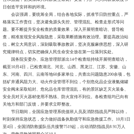
日创造平安祥和的环境。
会议强调，要统筹全局，结合各地实际，抓准节日防控重点，严
格落实工作责任，坚决避免源头失控、管理混乱、检查走形式等问
题。要不断提升安全检查的质量效果，深入开展明查暗访、督导检
查，精准发现安全风险隐患，采取果断措施有效治理。要提高政治站
位，树立大局意识，深刻吸取事故教训，坚决克服麻痹思想，深入研
究规律特点，切实把确保人民生命安全放在第一位落到实处。
国务院安委办、应急管理部派出14个检查组持续开展明查暗访，
截至10月4日，已检查湖北、河北、山西、黑龙江、江苏、安徽、山
东、河南、四川、云南等地60多家单位，共查出问题隐患200余项，包
括矿井通风阻力大、动火作业管理不到位，个别危化品企业液氨储罐
安全阀未采取铅封、危化品仓库管理混乱，有的景区缺乏灭火装备、
安全员对灭火器材使用不熟练、防火宣传不到位。各检查组均已向有
关地方和部门反馈，并要求立即整改。
节日期间，全国应急管理系统值班人员及消防指战员严阵以待，
时刻保持应急状态，全力做好战备执勤值守和应急救援工作。10月1日
至4日，全国消防救援队伍共接警7519起，出动消防指战员8.91万人