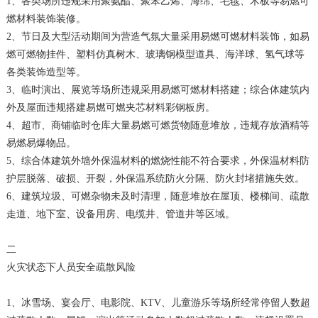
1、各类场所违规采用聚氨酯、聚苯乙烯、海绵、毛毯、木板等易燃可
燃材料装饰装修。
2、节日及大型活动期间为营造气氛大量采用易燃可燃材料装饰，如易
燃可燃物挂件、塑料仿真树木、玻璃钢模型道具、海洋球、氢气球等
各类装饰造型等。
3、临时演出、展览等场所违规采用易燃可燃材料搭建；综合体建筑内
外及屋面违规搭建易燃可燃夹芯材料彩钢板房。
4、超市、商铺临时仓库大量易燃可燃货物随意堆放，违规存放酒精等
易燃易爆物品。
5、综合体建筑外墙外保温材料的燃烧性能不符合要求，外保温材料防
护层脱落、破损、开裂，外保温系统防火分隔、防火封堵措施失效。
6、建筑垃圾、可燃杂物未及时清理，随意堆放在屋顶、楼梯间、疏散
走道、地下室、设备用房、电缆井、管道井等区域。
二
火灾状态下人员安全疏散风险
1、冰雪场、宴会厅、电影院、KTV、儿童游乐等场所经常停留人数超