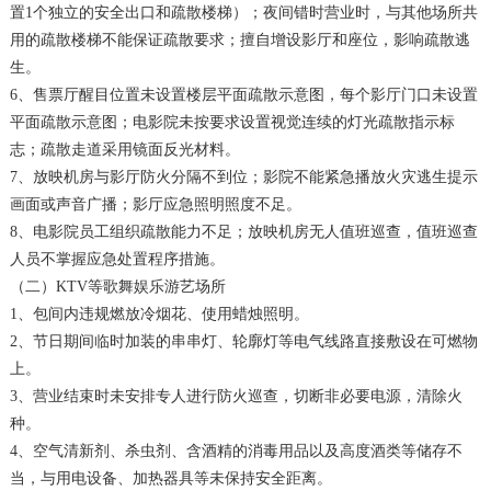
置1个独立的安全出口和疏散楼梯）；夜间错时营业时，与其他场所共
用的疏散楼梯不能保证疏散要求；擅自增设影厅和座位，影响疏散逃
生。
6、售票厅醒目位置未设置楼层平面疏散示意图，每个影厅门口未设置
平面疏散示意图；电影院未按要求设置视觉连续的灯光疏散指示标
志；疏散走道采用镜面反光材料。
7、放映机房与影厅防火分隔不到位；影院不能紧急播放火灾逃生提示
画面或声音广播；影厅应急照明照度不足。
8、电影院员工组织疏散能力不足；放映机房无人值班巡查，值班巡查
人员不掌握应急处置程序措施。
（二）KTV等歌舞娱乐游艺场所
1、包间内违规燃放冷烟花、使用蜡烛照明。
2、节日期间临时加装的串串灯、轮廓灯等电气线路直接敷设在可燃物
上。
3、营业结束时未安排专人进行防火巡查，切断非必要电源，清除火
种。
4、空气清新剂、杀虫剂、含酒精的消毒用品以及高度酒类等储存不
当，与用电设备、加热器具等未保持安全距离。