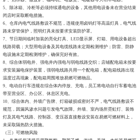
5、除冰箱、冷柜等必须持续通电的设备，其他用电设备未在营业结束
闭店时采取断电措施。
6、仓库内电气线路敷设不规范，违规使用卤钨灯等高温灯具，电气线
路未穿管保护，照明灯具未按要求安装防护罩。
7、节日期间临时加装的亮化灯具、LED显示屏、灯箱、用电设备超出
线路荷载；大型用电设备及其电缆线路未定期检测维护；防雷、防静
电设施未定期检测维护，确保完好有效。
8、综合体弱电井、强电井内强电与弱电线路交织；店铺配电箱未按要
求安装漏电保护装置，强弱电线路共用一个配电箱，配电箱线路出现
温度过高现象，配电箱周围堆放易燃可燃物品。
9、电动自行车违规在综合体内停放、充电，员工将电动自行车蓄电池
带至营业区、办公区、休息区充电。
10、综合体内、外墙广告牌、灯箱破损或密封不严，电气线路敷设不
规范，因漏风渗水问题引发电气故障。外墙、室内场所霓虹灯、装饰
灯及其电气线路、控制器、变压器直接敷设安装在易燃可燃材料上，
未采取隔热防火措施。
（三）可燃物风险