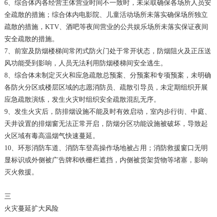
6、综合体内各经营主体营业时间不一致时，未采取确保各场所人员安
全疏散的措施；综合体内电影院、儿童活动场所未落实确保场所独立
疏散的措施，KTV、酒吧等夜间营业的公共娱乐场所未落实保证夜间
安全疏散的措施。
7、前室及防烟楼梯间常闭式防火门处于常开状态，防烟阻火及正压送
风功能受到影响，人员无法利用防烟楼梯间安全逃生。
8、综合体未制定灭火和应急疏散总预案、分预案和专项预案，未明确
各防火分区或楼层区域的志愿消防员、疏散引导员，未定期组织开展
应急疏散演练，发生火灾时组织安全疏散混乱无序。
9、发生火灾后，防排烟设施不能及时有效启动，室内步行街、中庭、
天井设置的排烟窗无法正常开启，防烟分区功能设施被破坏，导致起
火区域有毒高温烟气快速蔓延。
10、环形消防车道、消防车登高操作场地被占用；消防救援窗口无明
显标识或外侧被广告牌和铁栅栏遮挡，内侧被货架货物等堵塞，影响
灭火救援。
三
火灾蔓延扩大风险