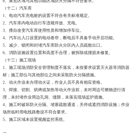
8、展览区域与其他功能区域防火分隔不符合要求。
（十二）汽车库
1、电动汽车充电桩的设置不符合有关标准规定。
2、汽车库内电动自行车违规停放、充电。
3、擅自改变汽车库使用性质和增加停车位。
4、汽车出入口设置的电动卷帘，断电后不具备手动开启功能。
5、减少、锁闭和封堵汽车库防火分区内人员疏散出口。
6、消防设施设置位置和高度不合理，被拆除或撞损未修复。
（十三）施工现场
1、施工现场消防安全管理制度不落实，未按要求设置灭火器等消防器
材；施工部位与其他部位之间未采取防火分隔措施。
2、动火作业未办理动火证，作业人员不具有相应资格。
3、焊接、切割、烘烤或加热等动火作业前，未对周边可燃物进行清
理，未封堵作业周边孔洞、缝隙，未落实现场监护措施。
4、施工时破坏防火分隔、堵塞疏散通道，关停或遮挡消防设施；作业
场所临时用电线路敷设不符合要求。
5、施工区域未设置视频监控系统。