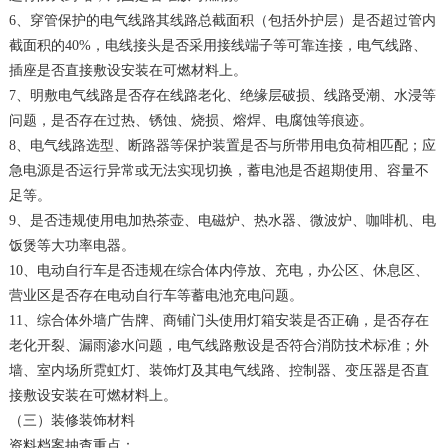
6、穿管保护的电气线路其线路总截面积（包括外护层）是否超过管内
截面积的40%，电线接头是否采用接线端子等可靠连接，电气线路、
插座是否直接敷设安装在可燃材料上。
7、明敷电气线路是否存在线路老化、绝缘层破损、线路受潮、水浸等
问题，是否存在过热、锈蚀、烧损、熔焊、电腐蚀等痕迹。
8、电气线路选型、断路器等保护装置是否与所带用电负荷相匹配；应
急电源是否运行异常或无法实现切换，蓄电池是否超期使用、容量不
足等。
9、是否违规使用电加热茶壶、电磁炉、热水器、微波炉、咖啡机、电
饭煲等大功率电器。
10、电动自行车是否违规在综合体内停放、充电，办公区、休息区、
营业区是否存在电动自行车等蓄电池充电问题。
11、综合体外墙广告牌、商铺门头使用灯箱安装是否正确，是否存在
老化开裂、漏雨渗水问题，电气线路敷设是否符合消防技术标准；外
墙、室内场所霓虹灯、装饰灯及其电气线路、控制器、变压器是否直
接敷设安装在可燃材料上。
（三）装修装饰材料
资料档案抽查重点：