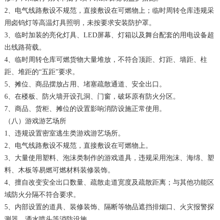
2、电气线路敷设不规范，直接敷设在可燃物上；临时周转仓库违规采
用卤钨灯等高温灯具照明，未按要求安装防护罩。
3、临时加装的亮化灯具、LED屏幕、灯箱以及舞台配套的用电设备超
出线路荷载。
4、临时周转仓库可燃货物大量堆放，不符合顶距、灯距、墙距、柱
距、堆距的“五距”要求。
5、摊位、商品摆放占用、堵塞疏散通道、安全出口。
6、在楼板、防火墙开设孔洞、门窗，破坏原有防火分区。
7、商品、货柜、摊位的设置影响消防设施正常使用。
（八）游戏游艺场所
1、违规设置密室逃生类游戏游艺场所。
2、电气线路敷设不规范，直接敷设在可燃物上。
3、大量使用塑料、泡沫类制作的游戏道具，违规采用泡沫、海绵、塑
料、木板等易燃可燃材料装修装饰。
4、擅自改变安全出口数量、疏散走道宽度及疏散距离；与其他功能区
域防火分隔不符合要求。
5、内部设置的道具、装修装饰、隔断等物品遮挡排烟口、火灾报警探
测器、洒水喷头等消防设施。