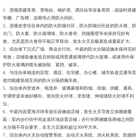
1、违规搭建库房、变电站、锅炉房、调压站等设备用房，或临时搭建
车棚、广告牌、连廊等占用防火间距。
2、违规改变综合体内的防火防烟分区，防火防烟分区处的防火墙、防
火门、防火窗、防火玻璃墙、防火卷帘、挡烟垂壁等未保持完好有
效。尤其是防火卷帘不能正常联动，发生火灾后极易造成蔓延扩大。
3、综合体下沉式广场、商业步行街、中庭的防火分隔设施未保持完好
有效；店铺装修改造后拆除或用普通玻璃替代防火玻璃，或者用作保
护防火玻璃的喷头被拆除、遮挡、破坏。
4、与综合体相连的宾馆、酒店、住宅楼、办公楼、城市轨道交通等其
他功能建筑相互间的防火分隔措施失效。
5、综合体内管道井、电缆井、玻璃幕墙和防烟、排烟、供暖、通风、
空调管道未做好横向、竖向防火封堵，变形缝、伸缩缝防火封堵不到
位。
6、中庭内设置海洋球等游乐设施或店铺，发生火灾导致立体燃烧蔓
延；室内步行街中间走道区域设置店铺；步行街两侧建筑商铺之间防
火分隔不符合要求，非主力店面积超过300平方米。
7、综合体内火灾自动报警系统、自动灭火系统、消火栓系统、防烟排