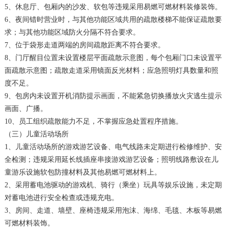
5、休息厅、包厢内的沙发、软包等违规采用易燃可燃材料装修装饰。
6、夜间错时营业时，与其他功能区域共用的疏散楼梯不能保证疏散要
求；与其他功能区域防火分隔不符合要求。
7、位于袋形走道两端的房间疏散距离不符合要求。
8、门厅醒目位置未设置楼层平面疏散示意图，每个包厢门口未设置平
面疏散示意图；疏散走道采用镜面反光材料；应急照明灯具数量和照
度不足。
9、包房内未设置开机消防提示画面，不能紧急切换播放火灾逃生提示
画面、广播。
10、员工组织疏散能力不足，不掌握应急处置程序措施。
（三）儿童活动场所
1、儿童活动场所的游戏游艺设备、电气线路未定期进行检修维护、安
全检测；违规采用延长线插座串接游戏游艺设备；照明线路敷设在儿
童游乐设施软包防撞材料及其他易燃可燃材料上。
2、采用蓄电池驱动的游戏机、骑行（乘坐）玩具等娱乐设施，未定期
对蓄电池进行安全检查或违规充电。
3、房间、走道、墙壁、座椅违规采用泡沫、海绵、毛毯、木板等易燃
可燃材料装饰。