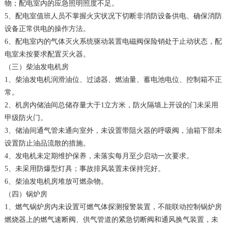
物；配电室内的应急照明照度不足。
5、配电室值班人员不掌握火灾状况下切断非消防设备供电、确保消防
设备正常供电的操作方法。
6、配电室内的气体灭火系统驱动装置电磁阀保险销处于止动状态，配
电室未按要求配置灭火器。
（三）柴油发电机房
1、柴油发电机润滑油位、过滤器、燃油量、蓄电池电位、控制箱不正
常。
2、机房内储油间总储存量大于1立方米，防火隔墙上开设的门未采用
甲级防火门。
3、储油间通气管未通向室外，未设置带阻火器的呼吸阀，油箱下部未
设置防止油品流散的措施。
4、发电机未定期维护保养，未落实每月至少启动一次要求。
5、未采用防爆型灯具；事故排风装置未保持完好。
6、柴油发电机房堆放可燃杂物。
（四）锅炉房
1、燃气锅炉房内未设置可燃气体探测报警装置，不能联动控制锅炉房
燃烧器上的燃气速断阀、供气管道的紧急切断阀和通风换气装置，未