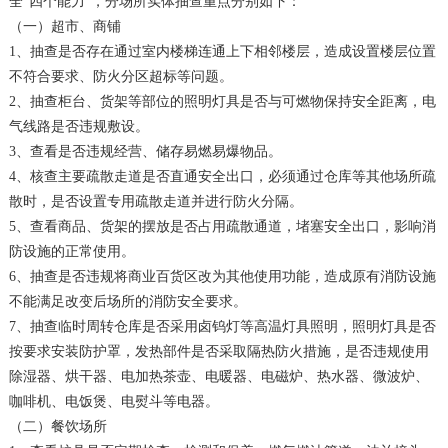
全“四个能力”，分场所实体抽查重点分别如下：
（一）超市、商铺
1、抽查是否存在通过室内楼梯连通上下相邻楼层，造成设置楼层位置
不符合要求、防火分区超标等问题。
2、抽查柜台、货架等部位的照明灯具是否与可燃物保持安全距离，电
气线路是否违规敷设。
3、查看是否违规经营、储存易燃易爆物品。
4、核查主要疏散走道是否直通安全出口，必须通过仓库等其他场所疏
散时，是否设置专用疏散走道并进行防火分隔。
5、查看商品、货架的摆放是否占用疏散通道，堵塞安全出口，影响消
防设施的正常使用。
6、抽查是否违规将商业百货区改为其他使用功能，造成原有消防设施
不能满足改变后场所的消防安全要求。
7、抽查临时周转仓库是否采用卤钨灯等高温灯具照明，照明灯具是否
按要求安装防护罩，发热部件是否采取隔热防火措施，是否违规使用
除湿器、烘干器、电加热茶壶、电暖器、电磁炉、热水器、微波炉、
咖啡机、电饭煲、电熨斗等电器。
（二）餐饮场所