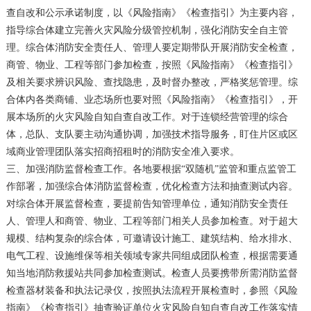
查自改和公示承诺制度，以《风险指南》《检查指引》为主要内容，
指导综合体建立完善火灾风险分级管控机制，强化消防安全自主管
理。综合体消防安全责任人、管理人要定期带队开展消防安全检查，
商管、物业、工程等部门参加检查，按照《风险指南》《检查指引》
及相关要求辨识风险、查找隐患，及时督办整改，严格奖惩管理。综
合体内各类商铺、业态场所也要对照《风险指南》《检查指引》，开
展本场所的火灾风险自知自查自改工作。对于连锁经营管理的综合
体，总队、支队要主动沟通协调，加强技术指导服务，盯住片区或区
域商业管理团队落实招商招租时的消防安全准入要求。
三、加强消防监督检查工作。各地要根据“双随机”监管和重点监管工
作部署，加强综合体消防监督检查，优化检查方法和抽查测试内容。
对综合体开展监督检查，要提前告知管理单位，通知消防安全责任
人、管理人和商管、物业、工程等部门相关人员参加检查。对于超大
规模、结构复杂的综合体，可邀请设计施工、建筑结构、给水排水、
电气工程、设施维保等相关领域专家共同组成团队检查，根据需要通
知当地消防救援站共同参加检查测试。检查人员要携带所需消防监督
检查器材装备和执法记录仪，按照执法流程开展检查时，参照《风险
指南》《检查指引》抽查验证单位火灾风险自知自查自改工作落实情