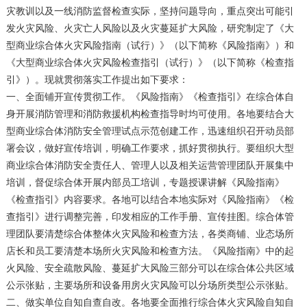
灾教训以及一线消防监督检查实际，坚持问题导向，重点突出可能引
发火灾风险、火灾亡人风险以及火灾蔓延扩大风险，研究制定了《大
型商业综合体火灾风险指南（试行）》（以下简称《风险指南》）和
《大型商业综合体火灾风险检查指引（试行）》（以下简称《检查指
引》）。现就贯彻落实工作提出如下要求：
一、全面铺开宣传贯彻工作。《风险指南》《检查指引》在综合体自
身开展消防管理和消防救援机构检查指导时均可使用。各地要结合大
型商业综合体消防安全管理试点示范创建工作，迅速组织召开动员部
署会议，做好宣传培训，明确工作要求，抓好贯彻执行。要组织大型
商业综合体消防安全责任人、管理人以及相关运营管理团队开展集中
培训，督促综合体开展内部员工培训，专题授课讲解《风险指南》
《检查指引》内容要求。各地可以结合本地实际对《风险指南》《检
查指引》进行调整完善，印发相应的工作手册、宣传挂图。综合体管
理团队要清楚综合体整体火灾风险和检查方法，各类商铺、业态场所
店长和员工要清楚本场所火灾风险和检查方法。《风险指南》中的起
火风险、安全疏散风险、蔓延扩大风险三部分可以在综合体公共区域
公示张贴，主要场所和设备用房火灾风险可以分场所类型公示张贴。
二、做实单位自知自查自改。各地要全面推行综合体火灾风险自知自