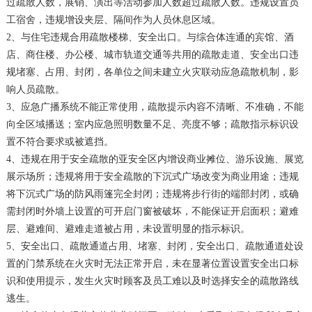
过疏散人数，展销、演出等活动参加人数超过疏散人数。违规设置员
工宿舍，违规增设夹层、隔间作为人员休息区域。
2、与住宅违规合用疏散楼梯、安全出口。与综合体连通的宾馆、酒
店、商住楼、办公楼、城市轨道交通等共用的疏散走道、安全出口违
规堵塞、占用、封闭，各单位之间未建立火灾联动应急疏散机制，影
响人员疏散。
3、应急广播系统不能正常使用，疏散提示内容不清晰、不准确，不能
向全区域播送；室内应急照明数量不足、亮度不够；疏散指示标识设
置不符合要求或被遮挡。
4、违规在用于安全疏散的亚安全区内增设商业摊位、游乐设施、展览
展示场所；违规将用于安全疏散的下沉式广场改变为商业用途；违规
将下沉式广场的防风雨篷完全封闭；违规将步行街的端部封闭，或确
需封闭时外墙上设置的可开启门窗被破坏，不能保证开启面积；避难
层、避难间、避难走道被占用，未设置明显的指示标识。
5、安全出口、疏散通道占用、堵塞、封闭，安全出口、疏散通道处设
置的门禁系统在火灾时无法正常开启，未在显著位置设置安全出口标
识和使用提示，发生火灾时顾客及员工难以及时选择安全的疏散路线
逃生。