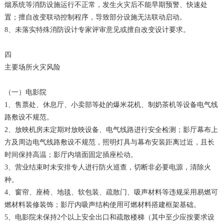
烟系统等消防设施运行不正常，发生火灾后不能早期预警、快速处
置；擅自改变联动控制程序，导致部分设施无法联动启动。
8、未落实特殊消防设计专家评审意见或擅自改变设计要求。
四
主要场所火灾风险
（一）电影院
1、售票处、休息厅、小卖部等处的爆米花机、制奶茶机等设备电气线
路敷设不规范。
2、放映机房未定期对放映设备、电气线路进行安全检测；影厅幕布上
方及周边电气线路敷设不规范，照明灯具与幕布安装距离过近，且长
时间保持高温；影厅内墙面固定插座松动。
3、营业结束时未安排专人进行防火巡查，切断非必要电源，清除火
种。
4、窗帘、座椅、地毯、软包装、疏散门、吸声材料等违规采用易燃可
燃材料装修装饰；影厅内吸声结构使用可燃材料搭建框架基础。
5、电影院未保持2个以上安全出口和疏散楼梯（其中至少应按要求设