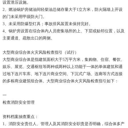
设置泄压设施。
2、燃油锅炉房储油间轻柴油总储存量大于1立方米，防火隔墙上开设
的门未采用甲级防火门。
3、未采用防爆型灯具；事故排风装置未保持完好。
4、锅炉房设置在综合体内人员密集场所的上、下层或贴邻位置，以及
主要通道、疏散出口的两侧。
大型商业综合体火灾风险检查指引（试行）
大型商业综合体是指建筑面积大于5万平方米，集购物、住宿、餐饮、
娱乐、展览、交通枢纽等两种或两种以上功能于一体的单体建筑和通
过地下连片车库、地下连片商业空间、下沉式广场、连廊等方式连接
的多栋商业建筑组合体。大型商业综合体火灾风险检查指引如下：
一
检查消防安全管理
资料档案抽查重点：
1、消防安全责任人、管理人及其消防安全职责是否明确，综合体多产