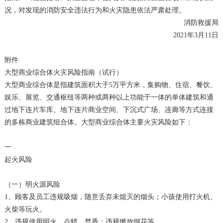
况，对发现的消防安全违法行为和火灾隐患依法严肃处理。
消防救援局
2021年3月11日
附件
大型商业综合体火灾风险指南（试行）
大型商业综合体是指建筑面积大于5万平方米，集购物、住宿、餐饮、
娱乐、展览、交通枢纽等两种或两种以上功能于一体的单体建筑和通
过地下连片车库、地下连片商业空间、下沉式广场、连廊等方式连接
的多栋商业建筑组合体。大型商业综合体主要火灾风险如下：
一
起火风险
（一）明火源风险
1、顾客及员工违规吸烟，随意丢弃未熄灭的烟头；小孩使用打火机、
火柴等玩火。
2、违规使用明火、点蜡、焚香；违规燃放烟花等。