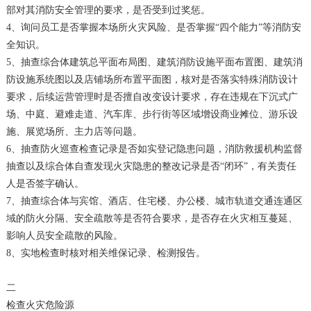
部对其消防安全管理的要求，是否受到过奖惩。
4、询问员工是否掌握本场所火灾风险、是否掌握“四个能力”等消防安
全知识。
5、抽查综合体建筑总平面布局图、建筑消防设施平面布置图、建筑消
防设施系统图以及店铺场所布置平面图，核对是否落实特殊消防设计
要求，后续运营管理时是否擅自改变设计要求，存在违规在下沉式广
场、中庭、避难走道、汽车库、步行街等区域增设商业摊位、游乐设
施、展览场所、主力店等问题。
6、抽查防火巡查检查记录是否如实登记隐患问题，消防救援机构监督
抽查以及综合体自查发现火灾隐患的整改记录是否“闭环”，有关责任
人是否签字确认。
7、抽查综合体与宾馆、酒店、住宅楼、办公楼、城市轨道交通连通区
域的防火分隔、安全疏散等是否符合要求，是否存在火灾相互蔓延、
影响人员安全疏散的风险。
8、实地检查时核对相关维保记录、检测报告。
二
检查火灾危险源