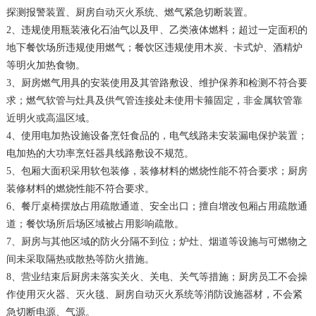
探测报警装置、厨房自动灭火系统、燃气紧急切断装置。
2、违规使用瓶装液化石油气以及甲、乙类液体燃料；超过一定面积的
地下餐饮场所违规使用燃气；餐饮区违规使用木炭、卡式炉、酒精炉
等明火加热食物。
3、厨房燃气用具的安装使用及其管路敷设、维护保养和检测不符合要
求；燃气软管与灶具及供气管连接处未使用卡箍固定，非金属软管靠
近明火或高温区域。
4、使用电加热设施设备烹饪食品的，电气线路未安装漏电保护装置；
电加热的大功率烹饪器具线路敷设不规范。
5、包厢大面积采用软包装修，装修材料的燃烧性能不符合要求；厨房
装修材料的燃烧性能不符合要求。
6、餐厅桌椅摆放占用疏散通道、安全出口；擅自增改包厢占用疏散通
道；餐饮场所后场区域被占用影响疏散。
7、厨房与其他区域的防火分隔不到位；炉灶、烟道等设施与可燃物之
间未采取隔热或散热等防火措施。
8、营业结束后厨房未落实关火、关电、关气等措施；厨房员工不会操
作使用灭火器、灭火毯、厨房自动灭火系统等消防设施器材，不会紧
急切断电源、气源。