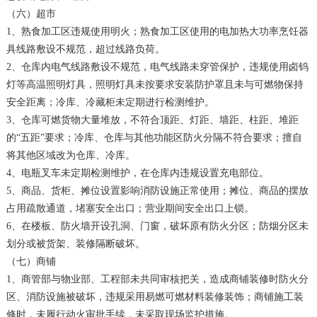
（六）超市
1、熟食加工区违规使用明火；熟食加工区使用的电加热大功率烹饪器
具线路敷设不规范，超过线路负荷。
2、仓库内电气线路敷设不规范，电气线路未穿管保护，违规使用卤钨
灯等高温照明灯具，照明灯具未按要求安装防护罩且未与可燃物保持
安全距离；冷库、冷藏柜未定期进行检测维护。
3、仓库可燃货物大量堆放，不符合顶距、灯距、墙距、柱距、堆距
的“五距”要求；冷库、仓库与其他功能区防火分隔不符合要求；擅自
将其他区域改为仓库、冷库。
4、电瓶叉车未定期检测维护，在仓库内违规设置充电部位。
5、商品、货柜、摊位设置影响消防设施正常使用；摊位、商品的摆放
占用疏散通道，堵塞安全出口；营业期间安全出口上锁。
6、在楼板、防火墙开设孔洞、门窗，破坏原有防火分区；防烟分区未
划分或被货架、装修隔断破坏。
（七）商铺
1、商管部与物业部、工程部未共同审核把关，造成商铺装修时防火分
区、消防设施被破坏，违规采用易燃可燃材料装修装饰；商铺施工装
修时，未履行动火审批手续，未采取现场监护措施。