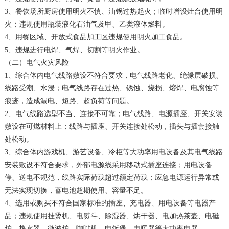
3、餐饮场所厨房使用明火不慎、油锅过热起火；临时增设灶台使用明
火；违规使用瓶装液化石油气及甲、乙类液体燃料。
4、用餐区域、开放式食品加工区违规使用明火加工食品。
5、违规进行电焊、气焊、切割等明火作业。
（二）电气火灾风险
1、综合体内电气线路敷设不符合要求，电气线路老化、绝缘层破损、
线路受潮、水浸；电气线路存在过热、锈蚀、烧损、熔焊、电腐蚀等
痕迹，造成漏电、短路、超负荷等问题。
2、电气线路选型不当、连接不可靠；电气线路、电源插座、开关安装
敷设在可燃材料上；线路与插座、开关连接处松动，插头与插套接触
处松动。
3、综合体内游戏机、游艺设备、冷柜等大功率用电设备及其电气线路
安装敷设不符合要求，外部电源线采用移动式插座连接；用电设备
停、送电不规范，线路实际荷载超过额定荷载；应急电源运行异常或
无法实现切换，蓄电池超期使用、容量不足。
4、选用或购买不符合国家标准的插座、充电器、用电设备等电器产
品；违规使用挂烫机、电熨斗、除湿器、烘干器、电加热茶壶、电磁
炉、热水器、微波炉、咖啡机、电饭煲、电暖器等大功率电器。