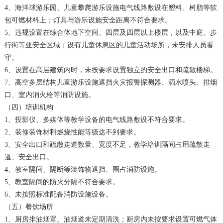
4、海洋球游乐园、儿童攀爬游乐设施电气线路敷设在塑料、树脂等软
包可燃材料上；灯具与游乐设施安全距离不符合要求。
5、违规设置在综合体地下空间、四层及四层以上楼层，以及中庭、步
行街等亚安全区域；设有儿童休息区的儿童活动场所，未安排人员看
守。
6、设置在高层建筑内时，未按要求设置独立的安全出口和疏散楼梯。
7、高空多层结构儿童游乐设施遮挡火灾报警探测器、洒水喷头、排烟
口、室内消火栓等消防设施。
（四）培训机构
1、投影仪、多媒体等教学设备的电气线路敷设不符合要求。
2、装修装饰材料燃烧性能等级达不到要求。
3、安全出口和疏散走道数量、宽度不足，教学培训隔间占用疏散走
道、安全出口。
4、教室隔间、隔断等装饰物遮挡、圈占消防设施。
5、教室隔间的防火分隔不符合要求。
6、未按照标准配备消防设施设备。
（五）餐饮场所
1、厨房排油烟罩、油烟道未定期清洗；厨房内未按要求设置可燃气体