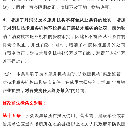
款）；同时，责令限期改正，逾期不改正的，撤销许可。
4、
增加了对消防技术服务机构不符合从业条件的处罚，增加
了对消防技术服务机构不按标准开展技术服务的处罚。
因为取
消了消防技术服务机构的资质审批，因此凡不符合从业条件的
将责令改正，并处罚款；同时，增加了不按标准服务的处罚
（责令改正，对技术服务机构处5万以下罚款，对责任人处1万
以下罚款）。
此外，本条明确了技术服务机构由“消防救援机构”实施监管，
对技术服务机构出具失实文件，造成重大损失的，增加了“吊销
营业执照，
对有关责任人终身禁入
”的处罚。
修改前法律条文对照：
第十五条
公众聚集场所在投入使用、营业前，建设单位或者
使用单位应当向场所所在地的县级以上地方人民政府消防救援