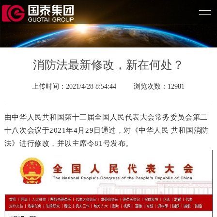
消防法最新修改，新在何处？
上传时间：2021/4/28 8:54:44  浏览次数：12981
由中华人民共和国第十三届全国人民代表大会常务委员会第二
十八次会议于2021年4月29日通过，对《中华人民共和国消防
法》进行修改，并以主席令81号发布。