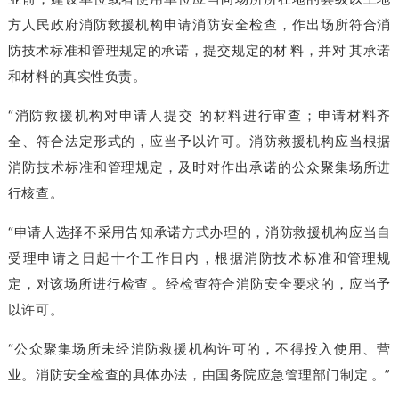
方人民政府消防救援机构申请消防安全检查，作出场所符合消
防技术标准和管理规定的承诺，提交规定的材料，并对其承诺
和材料的真实性负责。
“消防救援机构对申请人提交的材料进行审查；申请材料齐
全、符合法定形式的，应当予以许可。消防救援机构应当根据
消防技术标准和管理规定，及时对作出承诺的公众聚集场所进
行核查。
“申请人选择不采用告知承诺方式办理的，消防救援机构应当自
受理申请之日起十个工作日内，根据消防技术标准和管理规
定，对该场所进行检查。经检查符合消防安全要求的，应当予
以许可。
“公众聚集场所未经消防救援机构许可的，不得投入使用、营
业。消防安全检查的具体办法，由国务院应急管理部门制定。”