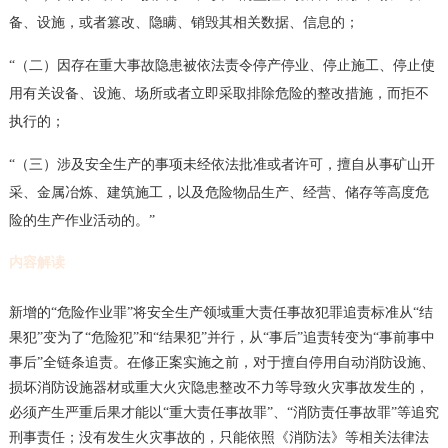
备、设施，或者篡改、隐瞒、销毁其相关数据、信息的；
“（二）因存在重大事故隐患被依法责令停产停业、停止施工、停止使
用有关设备、设施、场所或者立即采取排除危险的整改措施，而拒不
执行的；
“（三）涉及安全生产的事项未经依法批准或者许可，擅自从事矿山开
采、金属冶炼、建筑施工，以及危险物品生产、经营、储存等高度危
险的生产作业活动的。”
内容解读
新增的“危险作业罪”将安全生产领域重大责任事故犯罪追责标准从“结
果犯”变为了“危险犯”和“结果犯”并行，从“事后”追责转变为“事前事中
事后”全链条追责。在修正案实施之前，对于擅自停用自动消防设施、
损坏消防设施器材或重大火灾隐患整改不力等导致火灾事故发生的，
必须产生严重后果才能以“重大责任事故罪”、“消防责任事故罪”等追究
刑事责任；没有发生火灾事故的，只能依照《消防法》等相关法律法