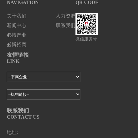
NAVIGATION
QR CODE
关于我们
人力资源
新闻中心
联系我们
必博产业
微信服务号
必博招商
友情链接
LINK
联系我们
CONTACT US
地址: