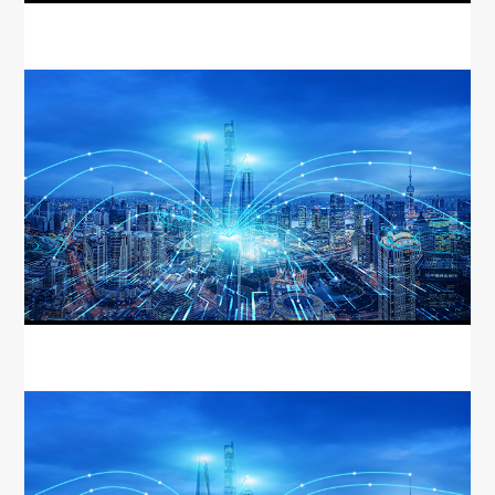
南京必博消防集团--消防工程有限公司
联系人：蒋经理 集团短号：610400-
610499&nbsp;邮箱：
gtxf007@ariesmotoring.com 地址：江苏南京
南京必博消防集团--盐城响水消防工程有限公司
联系人：汪经理 集团短号：612800-612899 邮箱：
gtxf003@ariesmotoring.com 地址：盐城响水
南京必博消防集团--合肥消防工程有限公司
联系人：周经理 集团短号：614000-614099 邮箱：
gtxf017@ariesmotoring.com 地址：安徽合肥
南京必博消防集团--合肥消防工程有限公司
联系人：孙经理 ;集团短号：613900-613999 邮箱：
gtxf016@ariesmotoring.com 地址：安徽合肥