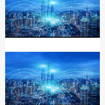
gtxf009@ariesmotoring.com 地址：
江苏常州
南京必博消防集团--常州消防工程有限公司
联系人：沈经理 集团短号：611700-611799 邮箱：
gtxf010@ariesmotoring.com 地址：江苏常州
南京必博消防集团--盐城消防工程有限公司
联系人：高经理&nbsp;集团短号：612500-612599 邮
箱：gtxf001@ariesmotoring.com 地址：江苏盐城
南京必博消防集团--盐城消防工程有限公司
联系人：孙经理 集团短号：612700-612799 邮箱：
gtxf002@ariesmotoring.com 地址：江苏盐城
南京必博消防集团--宿迁消防工程有限公司
联系人：曽经理 集团短号：613400-613499 邮箱：
gtxf012@ariesmotoring.com 地址：江苏沭阳