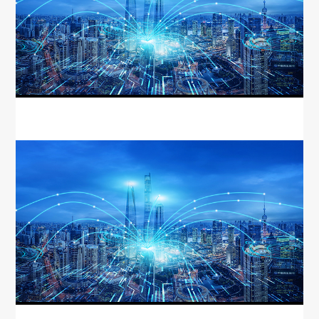
南京必博消防集团--石家庄消防工程有限公司
联系人：刘经理 集团短号：614600-614699 邮箱：
gtxf020@ariesmotoring.com 地址：河北石家庄
南京必博消防集团--武汉消防工程有限公司
联系人：翁经理 集团短号：614800-614899 邮箱：
gtxf023@163.com 地址：湖北武汉
南京必博消防集团--邢台消防工程有限公司
联系人：任经理 集团短号：614700-
614799&nbsp;邮箱：
gtxf030@ariesmotoring.com ;地址：邢台泉北
南京必博消防集团--淮南消防工程有限公司
联系人：韩经理 集团短号：614200-614299 邮箱：
gtxf029@ariesmotoring.com 地址：安徽淮南
南京必博消防集团--无锡消防工程有限公司